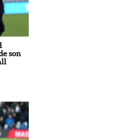
d
de son
ll