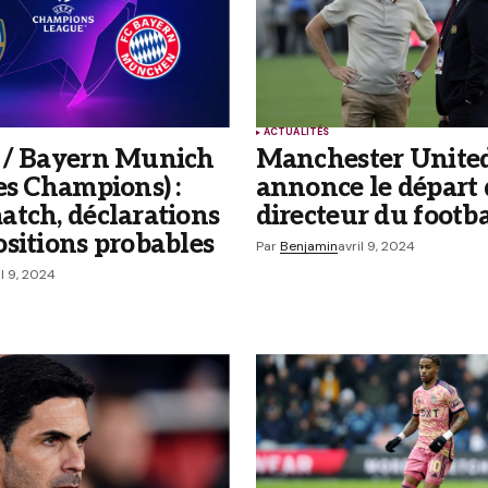
ACTUALITÉS
Your E-mail
*
 / Bayern Munich
Manchester Unite
es Champions) :
annonce le départ 
 et
atch, déclarations
directeur du footba
r mon
sitions probables
Par
Benjamin
avril 9, 2024
il 9, 2024
 commentaires par e-mail.
rticles par e-mail.