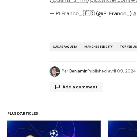
(
@Santi_J_FM
)
pic.twitter.com/
— PLFrance_ 🇫🇷 (@PLFrance_)
A
LUCAS PAQUETA
MANCHESTER CITY
TOP (EN UN
Par
Benjamin
Published
avril 09, 2024
Add a comment
PLUS D'ARTICLES
Votre adresse e-mail ne sera pas p
avec
*