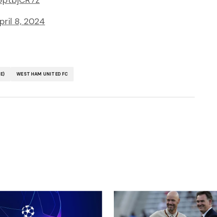
w9ptbjCR7z
pril 8, 2024
E)
WEST HAM UNITED FC
ubliée.
Les champs obligatoires sont indiqués