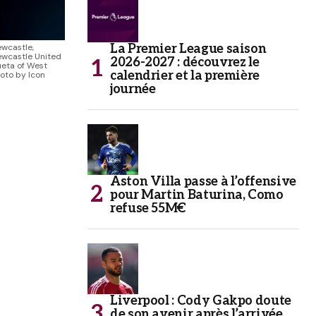
ewcastle,
La Premier League saison
ewcastle United
2026-2027 : découvrez le
eta of West
calendrier et la première
oto by Icon
journée
Aston Villa passe à l’offensive
pour Martin Baturina, Como
refuse 55M€
Liverpool : Cody Gakpo doute
de son avenir après l’arrivée