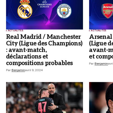
Comment
*
ACTUALITÉS
ACTUALITÉS
Your Name
*
Real Madrid / Manchester
Arsenal
City (Ligue des Champions)
(Ligue d
Enregistrer mon nom, mon e-mail
: avant-match,
avant-m
mon site dans le navigateur pou
prochain commentaire.
déclarations et
et compo
compositions probables
Par
Benjamin
avr
Prévenez-moi de tous les nouveaux
Par
Benjamin
avril 9, 2024
Prévenez-moi de tous les nouveaux a
Submit Comment