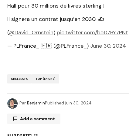
Hall pour 30 millions de livres sterling !
Il signera un contrat jusqu’en 2030. ✍️
(
@David_Ornstein
)
pic.twitter.com/b5D7BY7PNt
— PLFrance_ 🇫🇷 (@PLFrance_)
June 30, 2024
CHELSEA FC
TOP (EN UNE)
Par
Benjamin
Published
juin 30, 2024
Add a comment
PLUS D'ARTICLES