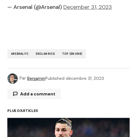
— Arsenal (@Arsenal)
December 31, 2023
ARSENAL FC
DECLAN RICE
TOP (EN UNE)
Par
Benjamin
Published
décembre 31, 2023
Add a comment
PLUS D'ARTICLES
Votre adresse e-mail ne sera pas publiée.
Les
champs obligatoires sont indiqués avec
*