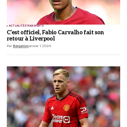
Prévenez-moi de tous les nouveaux articles par e-
mail.
Submit Comment
ACTUALITÉS
TRANSFERTS
C’est officiel, Fabio Carvalho fait son
retour à Liverpool
Par
Benjamin
janvier 1, 2024