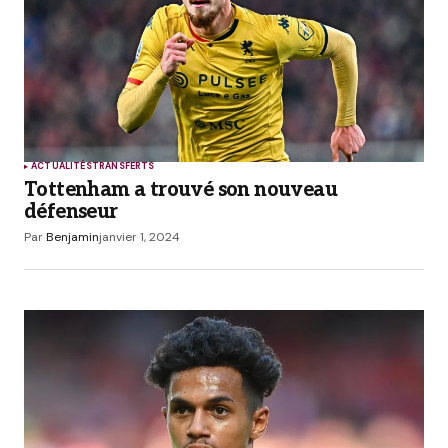
Comment
*
Your Name
*
ACTUALITÉS
TRANSFERTS
Tottenham a trouvé son nouveau
Your E-mail
*
défenseur
Par
Benjamin
janvier 1, 2024
Enregistrer mon nom, mon e-mail et mon site
dans le navigateur pour mon prochain
commentaire.
Prévenez-moi de tous les nouveaux commentaires
par e-mail.