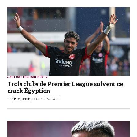
commentaire.
Prévenez-moi de tous les nouveaux commentaires
par e-mail.
Prévenez-moi de tous les nouveaux articles par e-
mail.
Submit Comment
ACTUALITÉS
TRANSFERTS
Trois clubs de Premier League suivent ce
crack Égyptien
Par
Benjamin
octobre 16, 2024