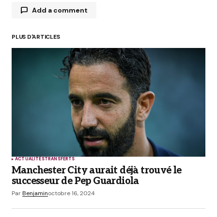
Add a comment
PLUS D'ARTICLES
Votre adresse e-mail ne sera pas publiée.
Les
champs obligatoires sont indiqués avec
*
Comment
*
Your Name
*
ACTUALITÉS
TRANSFERTS
Manchester City aurait déjà trouvé le
Your E-mail
*
successeur de Pep Guardiola
Par
Benjamin
octobre 16, 2024
Enregistrer mon nom, mon e-mail et mon site
dans le navigateur pour mon prochain