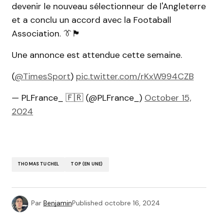
devenir le nouveau sélectionneur de l'Angleterre
et a conclu un accord avec la Footaball
Association. 👔🏴󠁧󠁢󠁥󠁮󠁧󠁿
Une annonce est attendue cette semaine.
(
@TimesSport
)
pic.twitter.com/rKxW994CZB
— PLFrance_ 🇫🇷 (@PLFrance_)
October 15,
2024
THOMAS TUCHEL
TOP (EN UNE)
Par
Benjamin
Published
octobre 16, 2024