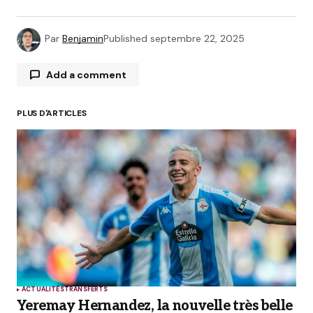
Par
Benjamin
Published
septembre 22, 2025
Add a comment
PLUS D'ARTICLES
Votre adresse e-mail ne sera pas publiée.
Les
champs obligatoires sont indiqués avec
*
Comment
*
Your Name
*
ACTUALITÉS
TRANSFERTS
Yeremay Hernandez, la nouvelle très belle