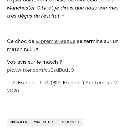
Manchester City, et je dirais que nous sommes
très déçus du résultat.
»
Ce choc de
@premierleague
se termine sur un
match nul. 🤝
Vos avis sur le match ?
pic.twitter.com/cJEsdBudJ0
— PLFrance_ 🇫🇷 (@PLFrance_)
September 21,
2025
ARSENAL FC
MIKEL ARTETA
TOP (EN UNE)