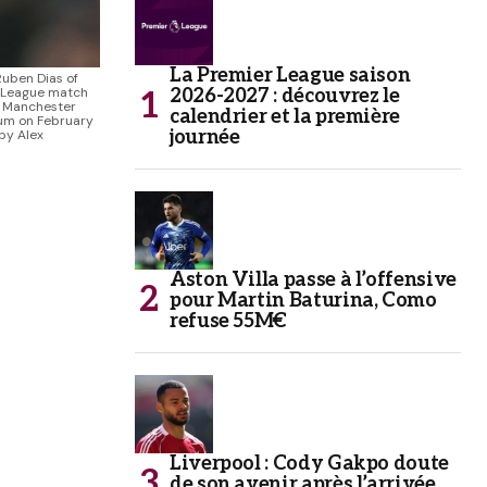
La Premier League saison
uben Dias of
r League match
2026-2027 : découvrez le
 Manchester
calendrier et la première
ium on February
by Alex
journée
Aston Villa passe à l’offensive
pour Martin Baturina, Como
refuse 55M€
Liverpool : Cody Gakpo doute
de son avenir après l’arrivée