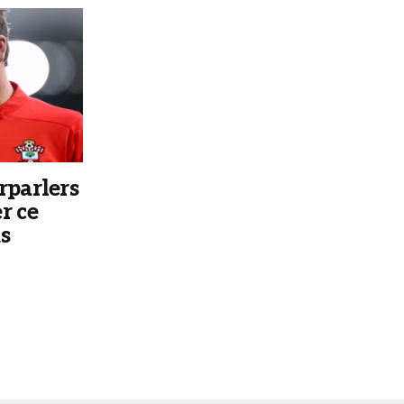
rparlers
r ce
s