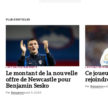
PLUS D'ARTICLES
Votre adresse e-mail ne sera pas p
avec
*
Comment
*
ACTUALITÉS
TRANSFERTS
ACTUALITÉS
TRAN
Your Name
*
Le montant de la nouvelle
Ce joueu
offre de Newcastle pour
rejoindr
Enregistrer mon nom, mon e-mail
Benjamin Sesko
mon site dans le navigateur pou
Par
Benjamin
aoû
prochain commentaire.
Par
Benjamin
août 5, 2025
Prévenez-moi de tous les nouveaux