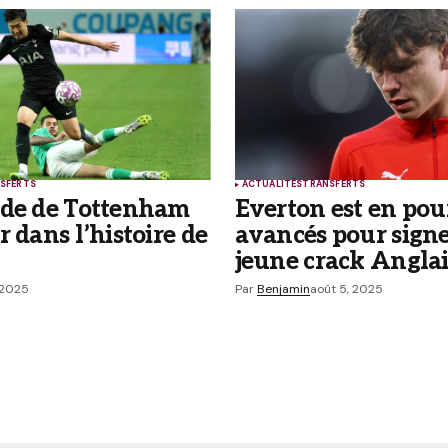
rticles par e-mail.
SFERTS
ACTUALITÉS
TRANSFERTS
nde de Tottenham
Everton est en pou
r dans l’histoire de
avancés pour signe
jeune crack Anglai
 2025
Par
Benjamin
août 5, 2025