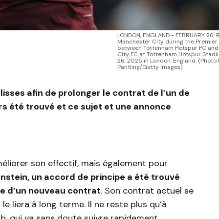
LONDON, ENGLAND - FEBRUARY 26: R
Manchester City during the Premie
between Tottenham Hotspur FC and
City FC at Tottenham Hotspur Stad
26, 2025 in London, England. (Photo 
Pantling/Getty Images)
isses afin de prolonger le contrat de l’un de
urs été trouvé et ce sujet et une annonce
méliorer son effectif, mais également pour
nstein, un accord de principe a été trouvé
re d’un nouveau contrat
. Son contrat actuel se
e liera à long terme. Il ne reste plus qu’à
ub, qui va sans doute suivre rapidement.