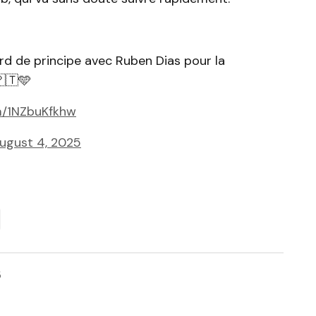
d de principe avec Ruben Dias pour la
🇵🇹🩵
om/1NZbuKfkhw
ugust 4, 2025
5