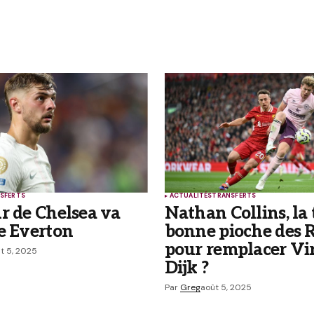
ubliée.
Les champs obligatoires sont indiqués
SFERTS
ACTUALITÉS
TRANSFERTS
Your E-mail
*
r de Chelsea va
Nathan Collins, la 
e Everton
bonne pioche des 
 et
pour remplacer Vir
r mon
t 5, 2025
Dijk ?
Par
Greg
août 5, 2025
 commentaires par e-mail.