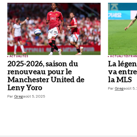
Prévenez-moi de tous les nouveaux a
Submit Comment
ACTUALITÉS
ACTUALITÉS
TRAN
2025-2026, saison du
La lége
renouveau pour le
va entre
Manchester United de
la MLS
Leny Yoro
Par
Greg
août 5,
Par
Greg
août 5, 2025