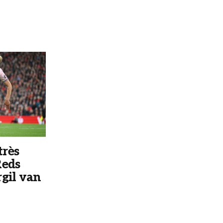
très
Reds
gil van