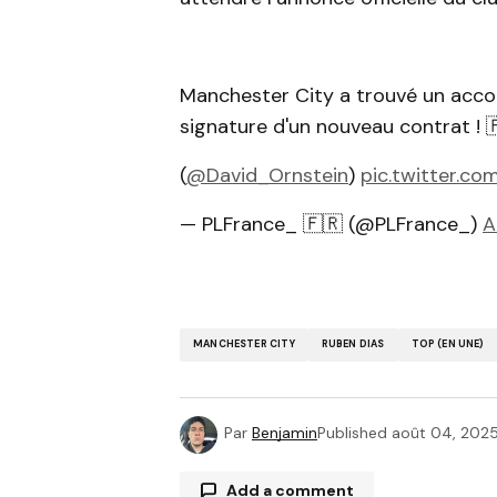
Manchester City a trouvé un accor
signature d'un nouveau contrat ! 
(
@David_Ornstein
)
pic.twitter.c
— PLFrance_ 🇫🇷 (@PLFrance_)
A
MANCHESTER CITY
RUBEN DIAS
TOP (EN UNE)
Par
Benjamin
Published
août 04, 202
Add a comment