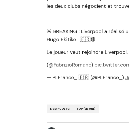
les deux clubs négocient et trouve
🚨 BREAKING : Liverpool a réalisé un
Hugo Ekitike ! 🇫🇷🔴
Le joueur veut rejoindre Liverpool.
(
@FabrizioRomano
)
pic.twitter.
— PLFrance_ 🇫🇷 (@PLFrance_)
J
LIVERPOOL FC
TOP (EN UNE)