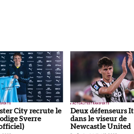
ubliée.
Les champs obligatoires sont indiqués
SFERTS
ACTUALITÉS
TRANSFERTS
Your E-mail
*
er City recrute le
Deux défenseurs It
odige Sverre
dans le viseur de
 et
fficiel)
Newcastle United
r mon