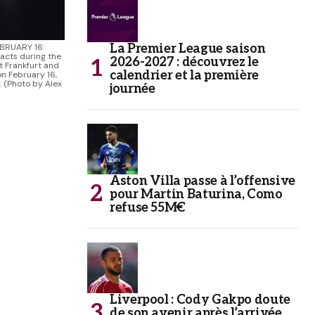
BRUARY 16:
La Premier League saison
eacts during the
2026-2027 : découvrez le
 Frankfurt and
calendrier et la première
on February 16,
 (Photo by Alex
journée
Aston Villa passe à l’offensive
pour Martin Baturina, Como
refuse 55M€
Liverpool : Cody Gakpo doute
de son avenir après l’arrivée