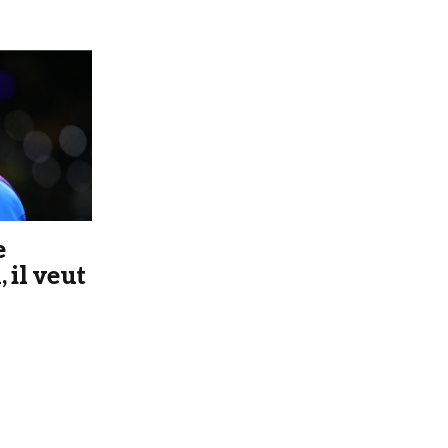
e
 il veut