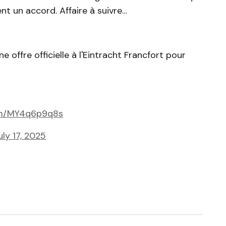
nt un accord. Affaire à suivre…
e offre officielle à l'Eintracht Francfort pour
com/MY4q6p9q8s
uly 17, 2025