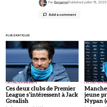
Par
Benjamin
Published
juillet 18, 2025
Add a comment
PLUS D'ARTICLES
Votre adresse e-mail ne sera pas p
avec
*
Comment
*
ACTUALITÉS
TRANSFERTS
ACTUALITÉS
TRAN
Your Name
*
Ces deux clubs de Premier
Manchest
League s’intéressent à Jack
jeune pr
Enregistrer mon nom, mon e-mail
Grealish
Nypan (o
mon site dans le navigateur pou
prochain commentaire.