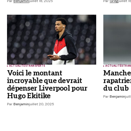
Par
Benjamin
juillet 18, 2025
Par
Greg
juillet 
Prévenez-moi de tous les nouveaux
Prévenez-moi de tous les nouveaux a
Submit Comment
ACTUALITÉS
TRANSFERTS
ACTUALITÉS
TRAN
Voici le montant
Manches
incroyable que devrait
rapatrie
dépenser Liverpool pour
du club
Hugo Ekitike
Par
Benjamin
jui
Par
Benjamin
juillet 20, 2025