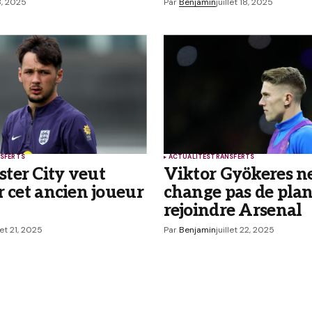
18, 2025
Par
Benjamin
juillet 18, 2025
 commentaires par e-mail.
rticles par e-mail.
SFERTS
ACTUALITÉS
TRANSFERTS
ter City veut
Viktor Gyökeres n
r cet ancien joueur
change pas de plan,
rejoindre Arsenal
llet 21, 2025
Par
Benjamin
juillet 22, 2025