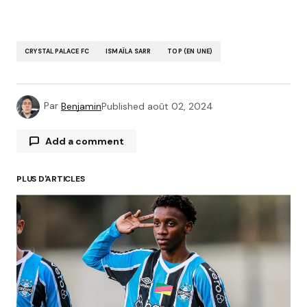
CRYSTAL PALACE FC
ISMAÏLA SARR
TOP (EN UNE)
Par
Benjamin
Published
août 02, 2024
Add a comment
PLUS D'ARTICLES
Votre adresse e-mail ne sera pas publiée.
Les
champs obligatoires sont indiqués avec
*
Comment
*