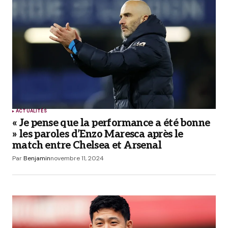
champs obligatoires sont indiqués avec
*
Comment
*
Your Name
*
ACTUALITÉS
« Je pense que la performance a été bonne
Your E-mail
*
» les paroles d’Enzo Maresca après le
match entre Chelsea et Arsenal
Enregistrer mon nom, mon e-mail et mon site
Par
Benjamin
novembre 11, 2024
dans le navigateur pour mon prochain
commentaire.
Prévenez-moi de tous les nouveaux commentaires
par e-mail.