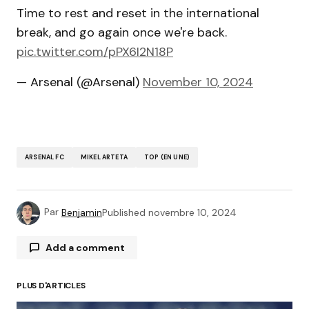
Time to rest and reset in the international
break, and go again once we're back.
pic.twitter.com/pPX6I2N18P
— Arsenal (@Arsenal)
November 10, 2024
ARSENAL FC
MIKEL ARTETA
TOP (EN UNE)
Par
Benjamin
Published
novembre 10, 2024
Add a comment
PLUS D'ARTICLES
Votre adresse e-mail ne sera pas publiée.
Les